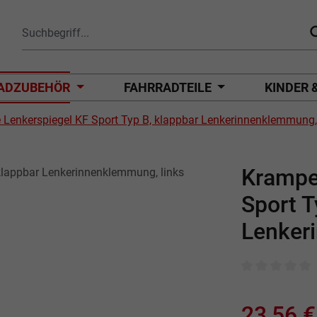
ADZUBEHÖR
FAHRRADTEILE
KINDER 
Lenkerspiegel KF Sport Typ B, klappbar Lenkerinnenklemmung, 
Krampe
Sport T
Lenker
Durchschnittli
23,56 €