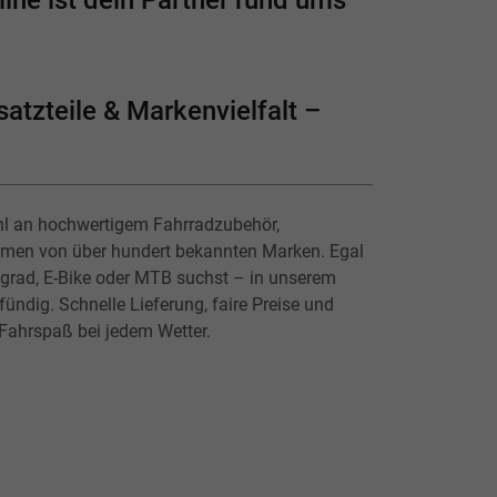
ine ist dein Partner rund ums
atzteile & Markenvielfalt –
hl an hochwertigem Fahrradzubehör,
lmen von über hundert bekannten Marken. Egal
ingrad, E-Bike oder MTB suchst – in unserem
ündig. Schnelle Lieferung, faire Preise und
 Fahrspaß bei jedem Wetter.