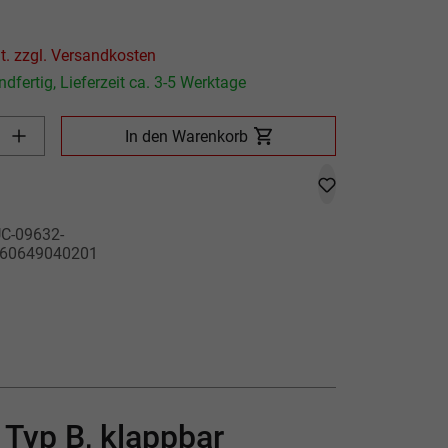
P
Preis inkl. MwSt. zzgl. Versandkosten
dfertig, Lieferzeit ca. 3-5 Werktage
Produkt Anzahl: Gib den gewünschten Wert ein oder benutze die
In den Warenkorb
C-09632-
60649040201
Typ B, klappbar