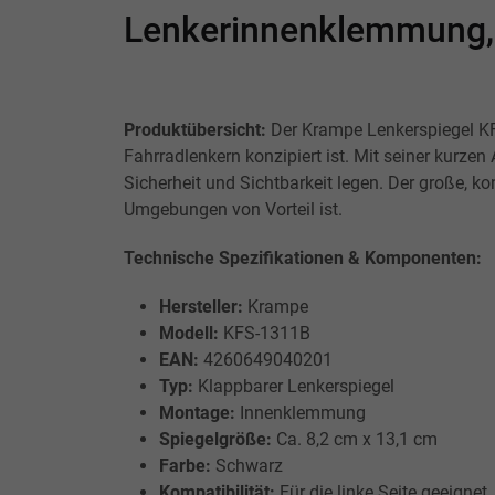
Lenkerinnenklemmung, 
Produktübersicht:
Der Krampe Lenkerspiegel KF S
Fahrradlenkern konzipiert ist. Mit seiner kurze
Sicherheit und Sichtbarkeit legen. Der große, k
Umgebungen von Vorteil ist.
Technische Spezifikationen & Komponenten:
Hersteller:
Krampe
Modell:
KFS-1311B
EAN:
4260649040201
Typ:
Klappbarer Lenkerspiegel
Montage:
Innenklemmung
Spiegelgröße:
Ca. 8,2 cm x 13,1 cm
Farbe:
Schwarz
Kompatibilität:
Für die linke Seite geeignet