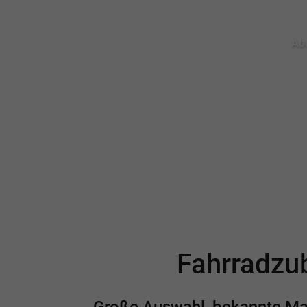
Abo
Fahrradzub