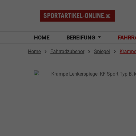
 Hauptinhalt springen
Zur Suche springen
Zur Hauptnavigation springen
HOME
BEREIFUNG
FAHRR
Home
Fahrradzubehör
Spiegel
Krampe 
Bildergalerie überspringen