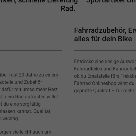
en, schnelle Lieferung – Sportartikel Onl
Rad.
Fahrradzubehör, Ers
alles für dein Bike
Entdecke eine riesige Auswa
Fahrradteilen und Fahrradhe
über fast 20 Jahre zu einem
ob du Ersatzteile fürs Trekk
radteile und Zubehör
Fahrrad Onlineshop wirst du f
r dafür mit umso mehr Herz
geprüfte Qualität – für mehr
t, dein Rad aufrüsten willst
t du eine sorgfältig
lassen kannst. Qualität,
s wichtig.
orgen vielleicht auch um