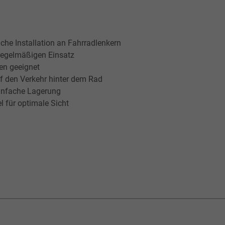
che Installation an Fahrradlenkern
regelmäßigen Einsatz
en geeignet
uf den Verkehr hinter dem Rad
infache Lagerung
l für optimale Sicht