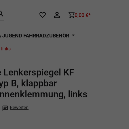
0,00 €*
& JUGEND FAHRRADZUBEHÖR
links
 Lenkerspiegel KF
yp B, klappbar
innenklemmung, links
Bewerten
che Bewertung von 0 von 5 Sternen