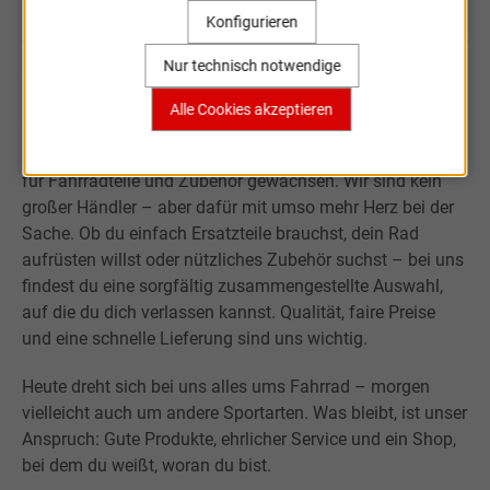
Konfigurieren
Nur technisch notwendige
Willkommen bei Sportartikel Online.
Alle Cookies akzeptieren
Was mit der Leidenschaft für Sport begann, ist über fast
20 Jahre zu einem kleinen, aber verlässlichen Onlineshop
für Fahrradteile und Zubehör gewachsen. Wir sind kein
großer Händler – aber dafür mit umso mehr Herz bei der
Sache. Ob du einfach Ersatzteile brauchst, dein Rad
aufrüsten willst oder nützliches Zubehör suchst – bei uns
findest du eine sorgfältig zusammengestellte Auswahl,
auf die du dich verlassen kannst. Qualität, faire Preise
und eine schnelle Lieferung sind uns wichtig.
Heute dreht sich bei uns alles ums Fahrrad – morgen
vielleicht auch um andere Sportarten. Was bleibt, ist unser
Anspruch: Gute Produkte, ehrlicher Service und ein Shop,
bei dem du weißt, woran du bist.