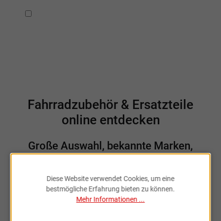
Ich habe die
Datenschutzbestimmungen
zur Kenntnis
genommen.
Fahrradzubehör & Ersatzteile
online entdecken
Große Auswahl, bekannte Marken,
schnelle Lieferung – Sportartikel Online
ist dein Partner rund ums Rad.
Diese Website verwendet Cookies, um eine
bestmögliche Erfahrung bieten zu können.
Mehr Informationen ...
Sportartikel Online