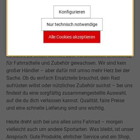
Sportartikel Online
Konfigurieren
Nur technisch notwendige
Willkommen bei Sportartikel Online.
Alle Cookies akzeptieren
Was mit der Leidenschaft für Sport begann, ist über fast
20 Jahre zu einem kleinen, aber verlässlichen Onlineshop
für Fahrradteile und Zubehör gewachsen. Wir sind kein
großer Händler – aber dafür mit umso mehr Herz bei der
Sache. Ob du einfach Ersatzteile brauchst, dein Rad
aufrüsten willst oder nützliches Zubehör suchst – bei uns
findest du eine sorgfältig zusammengestellte Auswahl,
auf die du dich verlassen kannst. Qualität, faire Preise
und eine schnelle Lieferung sind uns wichtig.
Heute dreht sich bei uns alles ums Fahrrad – morgen
vielleicht auch um andere Sportarten. Was bleibt, ist unser
Anspruch: Gute Produkte, ehrlicher Service und ein Shop,