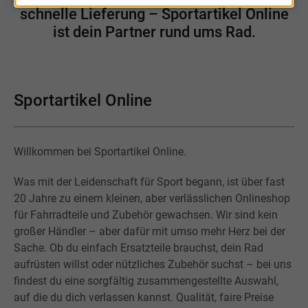
schnelle Lieferung – Sportartikel Online
ist dein Partner rund ums Rad.
Sportartikel Online
Willkommen bei Sportartikel Online.
Was mit der Leidenschaft für Sport begann, ist über fast
20 Jahre zu einem kleinen, aber verlässlichen Onlineshop
für Fahrradteile und Zubehör gewachsen. Wir sind kein
großer Händler – aber dafür mit umso mehr Herz bei der
Sache. Ob du einfach Ersatzteile brauchst, dein Rad
aufrüsten willst oder nützliches Zubehör suchst – bei uns
findest du eine sorgfältig zusammengestellte Auswahl,
auf die du dich verlassen kannst. Qualität, faire Preise