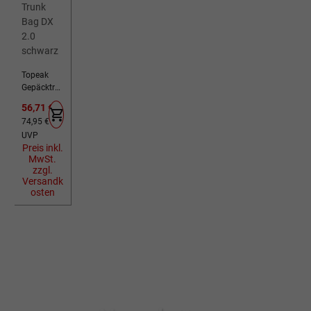
Topeak
Gepäckträ
gertasche
Verkaufspreis:
56,71 €
MTX Trunk
Regulärer Preis:
74,95 €
Bag DX 2.0
UVP
schwarz
Preis inkl.
MwSt.
zzgl.
Versandk
osten