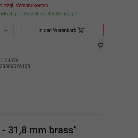
Preis inkl. MwSt. zzgl. Versandkosten
dfertig, Lieferzeit ca. 3-5 Werktage
Produkt Anzahl: Gib den gewünschten Wert ein oder benutze die
In den Warenkorb
C-09578-
28389028103
 - 31,8 mm brass"