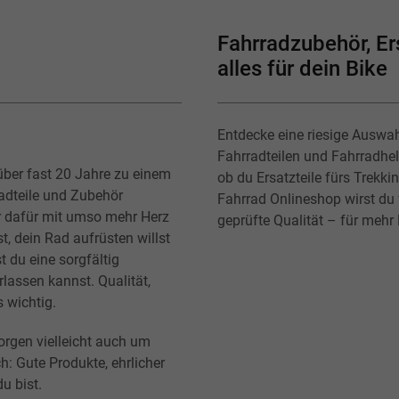
Fahrradzubehör, Ers
alles für dein Bike
Entdecke eine riesige Auswa
Fahrradteilen und Fahrradhe
über fast 20 Jahre zu einem
ob du Ersatzteile fürs Trekk
radteile und Zubehör
Fahrrad Onlineshop wirst du f
r dafür mit umso mehr Herz
geprüfte Qualität – für mehr
t, dein Rad aufrüsten willst
t du eine sorgfältig
lassen kannst. Qualität,
s wichtig.
orgen vielleicht auch um
h: Gute Produkte, ehrlicher
u bist.