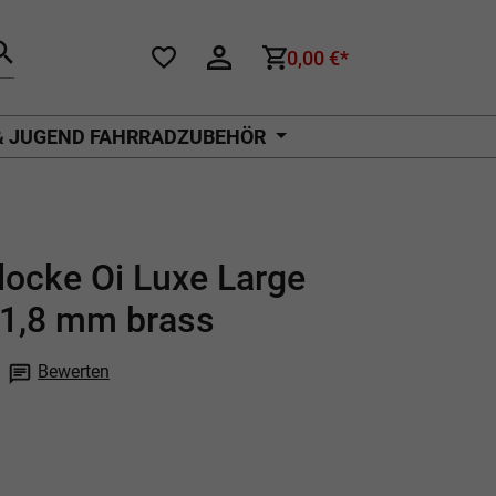
0,00 €*
& JUGEND FAHRRADZUBEHÖR
ocke Oi Luxe Large
31,8 mm brass
Bewerten
che Bewertung von 0 von 5 Sternen
P