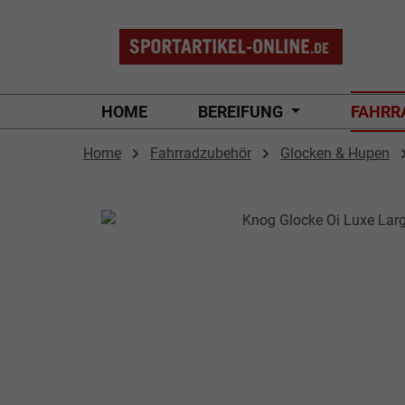
 Hauptinhalt springen
Zur Suche springen
Zur Hauptnavigation springen
HOME
BEREIFUNG
FAHRR
Home
Fahrradzubehör
Glocken & Hupen
Bildergalerie überspringen