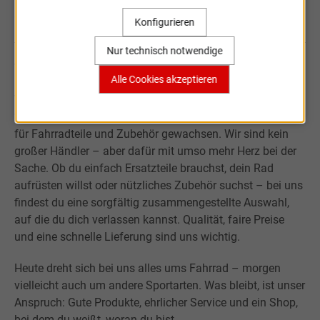
Sportartikel Online
Konfigurieren
Nur technisch notwendige
Willkommen bei Sportartikel Online.
Alle Cookies akzeptieren
Was mit der Leidenschaft für Sport begann, ist über fast
20 Jahre zu einem kleinen, aber verlässlichen Onlineshop
für Fahrradteile und Zubehör gewachsen. Wir sind kein
großer Händler – aber dafür mit umso mehr Herz bei der
Sache. Ob du einfach Ersatzteile brauchst, dein Rad
aufrüsten willst oder nützliches Zubehör suchst – bei uns
findest du eine sorgfältig zusammengestellte Auswahl,
auf die du dich verlassen kannst. Qualität, faire Preise
und eine schnelle Lieferung sind uns wichtig.
Heute dreht sich bei uns alles ums Fahrrad – morgen
vielleicht auch um andere Sportarten. Was bleibt, ist unser
Anspruch: Gute Produkte, ehrlicher Service und ein Shop,
bei dem du weißt, woran du bist.