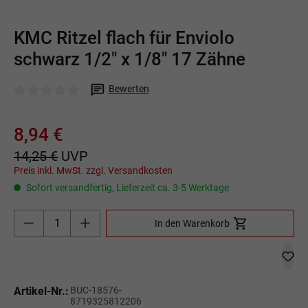
KMC Ritzel flach für Enviolo
schwarz 1/2" x 1/8" 17 Zähne
Bewerten
Durchschnittliche Bewertung von 0 von 5 Sternen
8,94 €
14,25 €
UVP
Preis inkl. MwSt. zzgl. Versandkosten
Sofort versandfertig, Lieferzeit ca. 3-5 Werktage
Produkt Anzahl: Gib den gewünschten Wert ein o
In den Warenkorb
Artikel-Nr.:
BUC-18576-
8719325812206