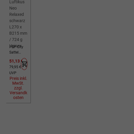
P&P City
Sattel
Luftikus
Verkaufspreis:
51,13 €
Neo
Regulärer Preis:
79,95 €
Relaxed
UVP
schwarz
Preis inkl.
L270 x
MwSt.
B215 mm
zzgl.
/ 724 g
Versandk
Unisex
osten