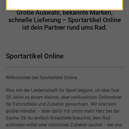
Große Auswahl, bekannte Marken,
schnelle Lieferung – Sportartikel Online
ist dein Partner rund ums Rad.
Sportartikel Online
Willkommen bei Sportartikel Online.
Was mit der Leidenschaft für Sport begann, ist über fast
20 Jahre zu einem kleinen, aber verlässlichen Onlineshop
für Fahrradteile und Zubehör gewachsen. Wir sind kein
großer Händler – aber dafür mit umso mehr Herz bei der
Sache. Ob du einfach Ersatzteile brauchst, dein Rad
aufrüsten willst oder nützliches Zubehör suchst – bei uns