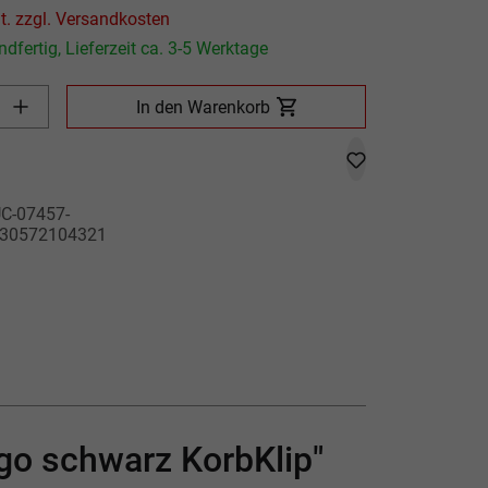
Preis inkl. MwSt. zzgl. Versandkosten
dfertig, Lieferzeit ca. 3-5 Werktage
Produkt Anzahl: Gib den gewünschten Wert ein oder benutze die
In den Warenkorb
C-07457-
30572104321
go schwarz KorbKlip"