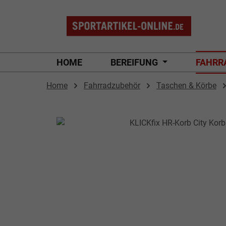
 Hauptinhalt springen
Zur Suche springen
Zur Hauptnavigation springen
HOME
BEREIFUNG
FAHRR
Home
Fahrradzubehör
Taschen & Körbe
Bildergalerie überspringen