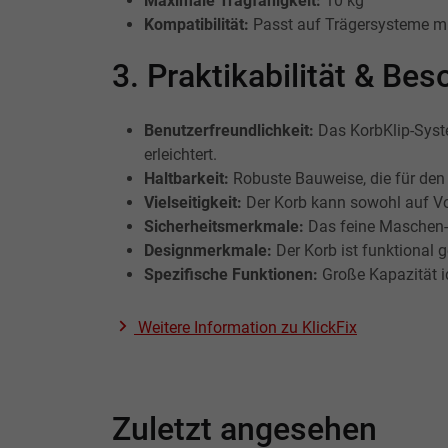
Maximale Tragfähigkeit:
10 kg
Kompatibilität:
Passt auf Trägersysteme m
3. Praktikabilität & B
Benutzerfreundlichkeit:
Das KorbKlip-Syst
erleichtert.
Haltbarkeit:
Robuste Bauweise, die für den 
Vielseitigkeit:
Der Korb kann sowohl auf Vor
Sicherheitsmerkmale:
Das feine Maschen-De
Designmerkmale:
Der Korb ist funktional g
Spezifische Funktionen:
Große Kapazität i
Weitere Information zu
KlickFix
Zuletzt angesehen