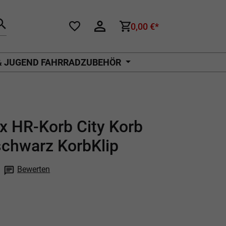
0,00 €*
& JUGEND FAHRRADZUBEHÖR
x HR-Korb City Korb
schwarz KorbKlip
Bewerten
che Bewertung von 0 von 5 Sternen
P