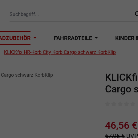
ADZUBEHÖR
FAHRRADTEILE
KINDER 
KLICKfix HR-Korb City Korb Cargo schwarz KorbKlip
KLICKfi
Cargo 
Durchschnittli
46,56 €
67,95 €
UV