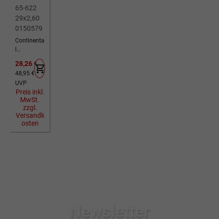
Continenta
l
Fahrradreif
Verkaufspreis:
28,26 €
en Ruban
Regulärer Preis:
48,95 €
ShieldWall
UVP
schwarz
Preis inkl.
65-622
MwSt.
29x2,60
zzgl.
0150579
Versandk
osten
Newsletter