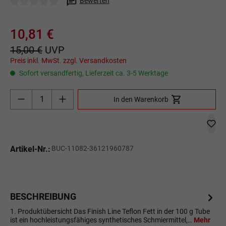
Bewerten
Durchschnittliche Bewertung von 0 von 5 Sternen
10,81 €
15,00 €
UVP
Preis inkl. MwSt. zzgl. Versandkosten
Sofort versandfertig, Lieferzeit ca. 3-5 Werktage
Produkt Anzahl: Gib den gewünschten Wert ein o
In den Warenkorb
Artikel-Nr.:
BUC-11082-36121960787
BESCHREIBUNG
1. Produktübersicht Das Finish Line Teflon Fett in der 100 g Tube
ist ein hochleistungsfähiges synthetisches Schmiermittel,…
Mehr