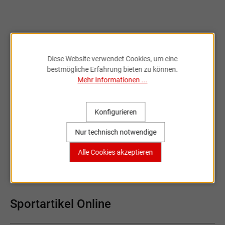
genommen.
Diese Website verwendet Cookies, um eine
bestmögliche Erfahrung bieten zu können.
Mehr Informationen ...
Fahrradzubehör & Ersatzteile
online entdecken
Konfigurieren
Große Auswahl, bekannte Marken,
Nur technisch notwendige
schnelle Lieferung – Sportartikel Online
ist dein Partner rund ums Rad.
Alle Cookies akzeptieren
Sportartikel Online