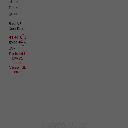
Basil VR-
Korb Dax L
ohne
Verkaufspreis:
41,41 €
Deckel
Regulärer Preis:
59,99 €
grau
UVP
Preis inkl.
MwSt.
zzgl.
Versandk
osten
Newsletter