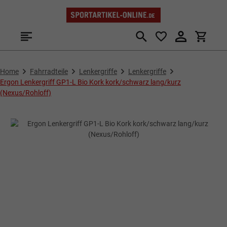
Zum Hauptinhalt springen
Home
Fahrradteile
Lenkergriffe
Lenkergriffe
Ergon Lenkergriff GP1-L Bio Kork kork/schwarz lang/kurz
(Nexus/Rohloff)
Bildergalerie überspringen