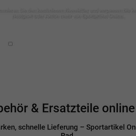
nnieren Sie den kostenlosen Newsletter und verpassen Sie k
Neuigkeit oder Aktion mehr von Sportartikel Online.
Ich habe die
Datenschutzbestimmungen
zur Kenntnis
genommen.
ehör & Ersatzteile onlin
en, schnelle Lieferung – Sportartikel Onl
Rad.