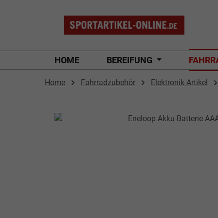
 Hauptinhalt springen
Zur Suche springen
Zur Hauptnavigation springen
HOME
BEREIFUNG
FAHRR
Home
Fahrradzubehör
Elektronik-Artikel
Bildergalerie überspringen