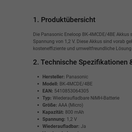
1. Produktübersicht
Die Panasonic Eneloop BK-4MCDE/4BE Akkus sin
Spannung von 1,2 V. Diese Akkus sind vorab gel
kosteneffiziente und umweltfreundliche Lösung 
2. Technische Spezifikatione
Hersteller:
Panasonic
Modell:
BK-4MCDE/4BE
EAN:
5410853064305
Typ:
Wiederaufladbare NiMH-Batterie
Größe:
AAA (Micro)
Kapazität:
800 mAh
Spannung:
1,2 V
Wiederaufladbar:
Ja