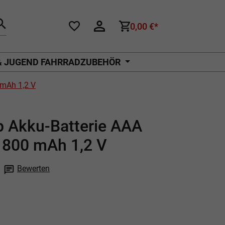
0,00 €*
& JUGEND FAHRRADZUBEHÖR
 mAh 1,2 V
p Akku-Batterie AAA
 800 mAh 1,2 V
Bewerten
che Bewertung von 0 von 5 Sternen
P