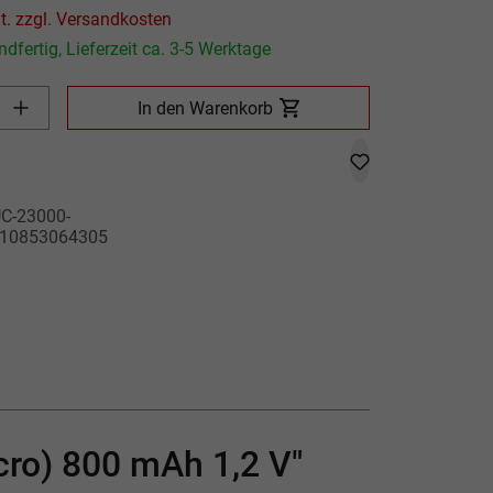
Preis inkl. MwSt. zzgl. Versandkosten
dfertig, Lieferzeit ca. 3-5 Werktage
Produkt Anzahl: Gib den gewünschten Wert ein oder benutze die
In den Warenkorb
C-23000-
10853064305
cro) 800 mAh 1,2 V"