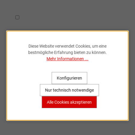
Ich habe die
Datenschutzbestimmungen
zur Kenntnis
genommen.
Diese Website verwendet Cookies, um eine
bestmögliche Erfahrung bieten zu können.
Mehr Informationen ...
Fahrradzubehör & Ersatzteile
Konfigurieren
online entdecken
Nur technisch notwendige
Große Auswahl, bekannte Marken,
Alle Cookies akzeptieren
schnelle Lieferung – Sportartikel Online
ist dein Partner rund ums Rad.