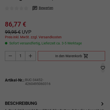
Bewerten
Durchschnittliche Bewertung von 0 von 5 Sternen
86,77 €
99,95 €
UVP
Preis inkl. MwSt. zzgl. Versandkosten
Sofort versandfertig, Lieferzeit ca. 3-5 Werktage
Produkt Anzahl: Gib den gewünschten Wert ein o
In den Warenkorb
Artikel-Nr.:
BUC-34452-
4260495060316
BESCHREIBUNG