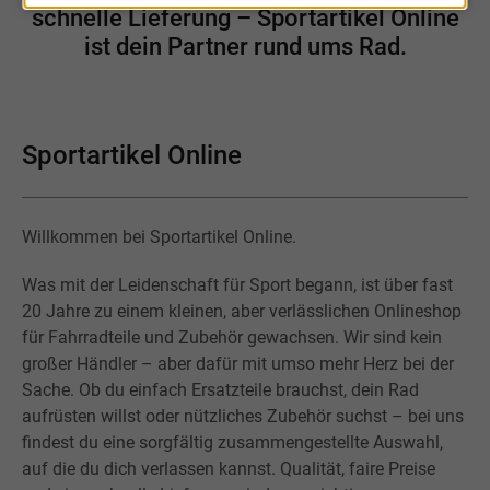
schnelle Lieferung – Sportartikel Online
ist dein Partner rund ums Rad.
Sportartikel Online
Willkommen bei Sportartikel Online.
Was mit der Leidenschaft für Sport begann, ist über fast
20 Jahre zu einem kleinen, aber verlässlichen Onlineshop
für Fahrradteile und Zubehör gewachsen. Wir sind kein
großer Händler – aber dafür mit umso mehr Herz bei der
Sache. Ob du einfach Ersatzteile brauchst, dein Rad
aufrüsten willst oder nützliches Zubehör suchst – bei uns
findest du eine sorgfältig zusammengestellte Auswahl,
auf die du dich verlassen kannst. Qualität, faire Preise