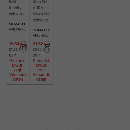
SIGMA LED
Akkurückli
SIGMA LED
cht Infinity
Akkuleucht
schwarz
en Set
Verkaufspreis:
Verkaufspreis:
16,33 €
21,52 €
AURA
Regulärer Preis:
Regulärer Preis:
21,95 €
29,95 €
Micro Set
UVP
UVP
schwarz
Preis inkl.
Preis inkl.
MwSt.
MwSt.
zzgl.
zzgl.
Versandk
Versandk
osten
osten