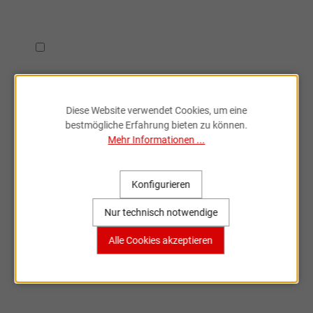
Ich habe die
Datenschutzbestimmungen
zur Kenntnis
genommen.
Diese Website verwendet Cookies, um eine
bestmögliche Erfahrung bieten zu können.
Mehr Informationen ...
Fahrradzubehör & Ersatzteile
Konfigurieren
online entdecken
Nur technisch notwendige
Große Auswahl, bekannte Marken,
Alle Cookies akzeptieren
schnelle Lieferung – Sportartikel Online
ist dein Partner rund ums Rad.