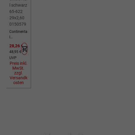
Continenta
l
Fahrradreif
Verkaufspreis:
28,26 €
en Ruban
Regulärer Preis:
48,95 €
ShieldWall
UVP
schwarz
Preis inkl.
65-622
MwSt.
29x2,60
zzgl.
0150579
Versandk
osten