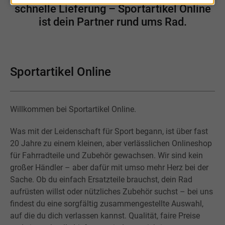
schnelle Lieferung – Sportartikel Online
ist dein Partner rund ums Rad.
Sportartikel Online
Willkommen bei Sportartikel Online.
Was mit der Leidenschaft für Sport begann, ist über fast
20 Jahre zu einem kleinen, aber verlässlichen Onlineshop
für Fahrradteile und Zubehör gewachsen. Wir sind kein
großer Händler – aber dafür mit umso mehr Herz bei der
Sache. Ob du einfach Ersatzteile brauchst, dein Rad
aufrüsten willst oder nützliches Zubehör suchst – bei uns
findest du eine sorgfältig zusammengestellte Auswahl,
auf die du dich verlassen kannst. Qualität, faire Preise