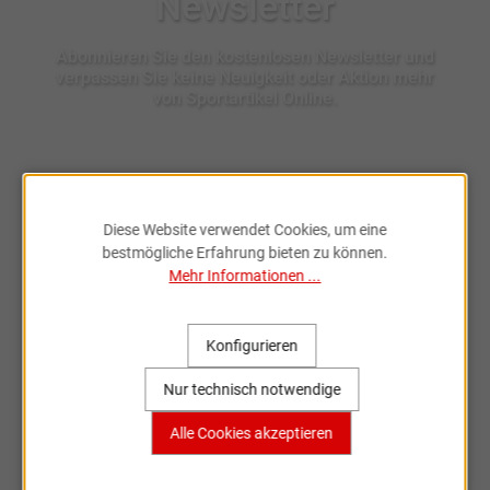
Newsletter
Abonnieren Sie den kostenlosen Newsletter und
verpassen Sie keine Neuigkeit oder Aktion mehr
von Sportartikel Online.
Ich habe die
Datenschutzbestimmungen
zur Kenntnis
genommen.
Diese Website verwendet Cookies, um eine
bestmögliche Erfahrung bieten zu können.
Mehr Informationen ...
Konfigurieren
Fahrradzubehör & Ersatzteile
Nur technisch notwendige
online entdecken
Alle Cookies akzeptieren
Große Auswahl, bekannte Marken,