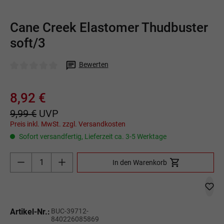
Cane Creek Elastomer Thudbuster
soft/3
Bewerten
Durchschnittliche Bewertung von 0 von 5 Sternen
8,92 €
9,99 €
UVP
Preis inkl. MwSt. zzgl. Versandkosten
Sofort versandfertig, Lieferzeit ca. 3-5 Werktage
Produkt Anzahl: Gib den gewünschten Wert ein o
In den Warenkorb
Artikel-Nr.:
BUC-39712-
840226085869