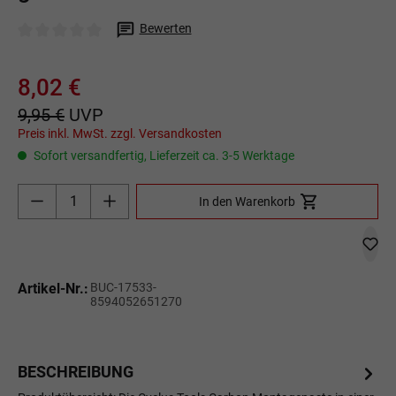
Bewerten
Durchschnittliche Bewertung von 0 von 5 Sternen
8,02 €
9,95 €
UVP
Preis inkl. MwSt. zzgl. Versandkosten
Sofort versandfertig, Lieferzeit ca. 3-5 Werktage
Produkt Anzahl: Gib den gewünschten Wert ein o
In den Warenkorb
Artikel-Nr.:
BUC-17533-
8594052651270
BESCHREIBUNG