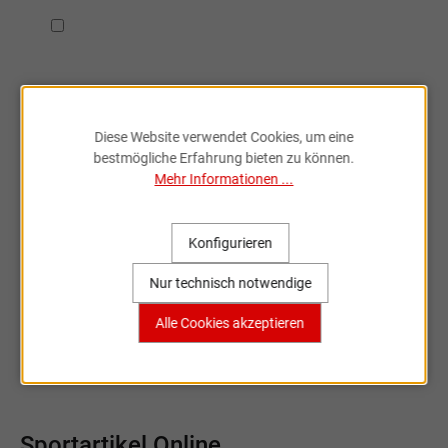
Ich habe die
Datenschutzbestimmungen
zur Kenntnis
genommen.
Diese Website verwendet Cookies, um eine
bestmögliche Erfahrung bieten zu können.
Mehr Informationen ...
Fahrradzubehör & Ersatzteile
online entdecken
Konfigurieren
Nur technisch notwendige
Große Auswahl, bekannte Marken,
schnelle Lieferung – Sportartikel Online
Alle Cookies akzeptieren
ist dein Partner rund ums Rad.
Sportartikel Online