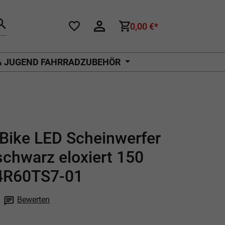
0,00 €*
& JUGEND FAHRRADZUBEHÖR
Bike LED Scheinwerfer
schwarz eloxiert 150
4R60TS7-01
Bewerten
che Bewertung von 0 von 5 Sternen