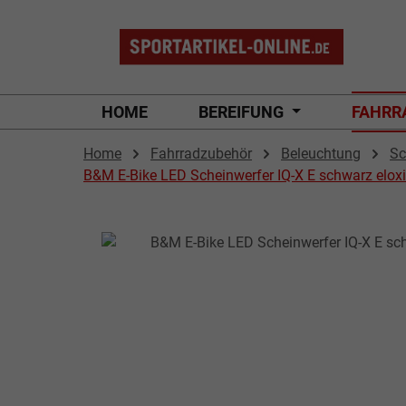
 Hauptinhalt springen
Zur Suche springen
Zur Hauptnavigation springen
HOME
BEREIFUNG
FAHRR
Home
Fahrradzubehör
Beleuchtung
Sc
B&M E-Bike LED Scheinwerfer IQ-X E schwarz elox
Bildergalerie überspringen