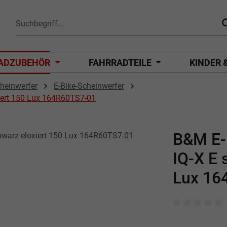
ADZUBEHÖR
FAHRRADTEILE
KINDER 
heinwerfer
E-Bike-Scheinwerfer
iert 150 Lux 164R60TS7-01
B&M E-
IQ-X E 
Lux 16
Durchschnittli