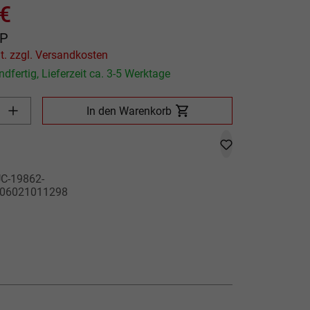
 €
P
Preis inkl. MwSt. zzgl. Versandkosten
dfertig, Lieferzeit ca. 3-5 Werktage
Produkt Anzahl: Gib den gewünschten Wert ein oder benutze die
In den Warenkorb
C-19862-
06021011298