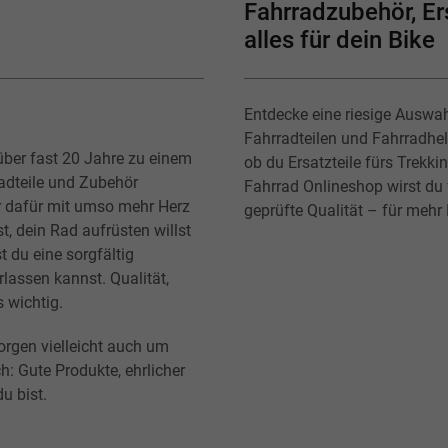
Fahrradzubehör, Ers
alles für dein Bike
Entdecke eine riesige Auswa
Fahrradteilen und Fahrradhe
über fast 20 Jahre zu einem
ob du Ersatzteile fürs Trekk
radteile und Zubehör
Fahrrad Onlineshop wirst du f
r dafür mit umso mehr Herz
geprüfte Qualität – für mehr
t, dein Rad aufrüsten willst
t du eine sorgfältig
lassen kannst. Qualität,
s wichtig.
orgen vielleicht auch um
h: Gute Produkte, ehrlicher
u bist.