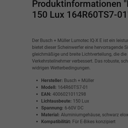
Produktinformationen "
150 Lux 164R60TS7-01
Der Busch + Müller Lumotec IQ-X E ist ein leist
bietet dieser Scheinwerfer eine hervorragende 
gleichmäßige und breite Lichtverteilung, die die
Verkehrsteilnehmer verbessert. Das robuste, s
widrigen Wetterbedingungen.
Hersteller:
Busch + Müller
Modell:
164R60TS7-01
EAN:
4006021011298
Lichtausbeute:
150 Lux
Spannung:
6-60V DC
Material:
Aluminiumgehäuse, schwarz eloxi
Kompatibilität:
Für E-Bikes konzipiert