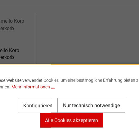
ello Korb
erkorb
eis:
ese Website verwendet Cookies, um eine bestmögliche Erfahrung bieten z
St. zzgl.
nnen.
Mehr Informationen ...
dkosten
Konfigurieren
Nur technisch notwendige
Alle Cookies akzeptieren