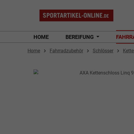
 Hauptinhalt springen
Zur Suche springen
Zur Hauptnavigation springen
HOME
BEREIFUNG
FAHRR
Home
Fahrradzubehör
Schlösser
Kett
Bildergalerie überspringen