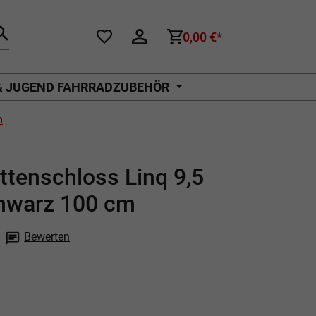
0,00 €*
& JUGEND FAHRRADZUBEHÖR
m
tenschloss Linq 9,5
warz 100 cm
Bewerten
che Bewertung von 0 von 5 Sternen
P