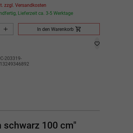
Preis inkl. MwSt. zzgl. Versandkosten
dfertig, Lieferzeit ca. 3-5 Werktage
Produkt Anzahl: Gib den gewünschten Wert ein oder benutze die
In den Warenkorb
C-203319-
13249346892
m schwarz 100 cm"