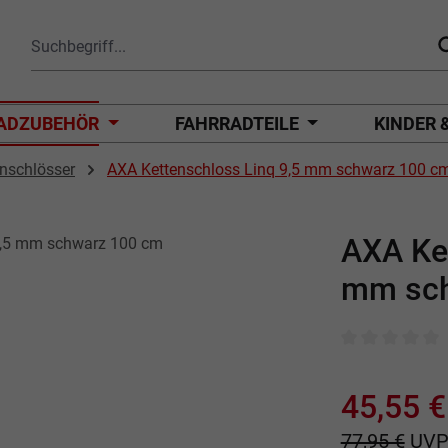
ADZUBEHÖR
FAHRRADTEILE
KINDER 
enschlösser
AXA Kettenschloss Linq 9,5 mm schwarz 100 c
AXA Ket
mm sch
Durchschnittli
45,55 €
77,95 €
UV