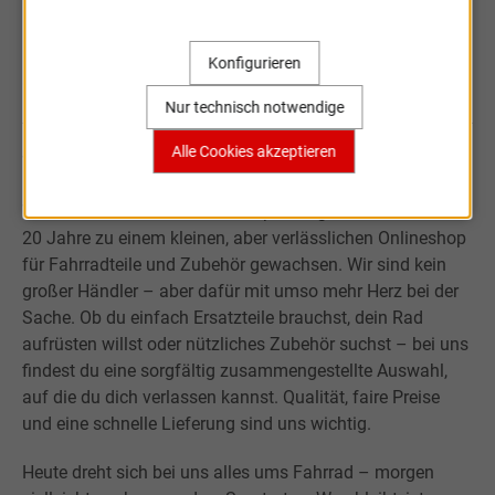
Konfigurieren
Sportartikel Online
Nur technisch notwendige
Alle Cookies akzeptieren
Willkommen bei Sportartikel Online.
Was mit der Leidenschaft für Sport begann, ist über fast
20 Jahre zu einem kleinen, aber verlässlichen Onlineshop
für Fahrradteile und Zubehör gewachsen. Wir sind kein
großer Händler – aber dafür mit umso mehr Herz bei der
Sache. Ob du einfach Ersatzteile brauchst, dein Rad
aufrüsten willst oder nützliches Zubehör suchst – bei uns
findest du eine sorgfältig zusammengestellte Auswahl,
auf die du dich verlassen kannst. Qualität, faire Preise
und eine schnelle Lieferung sind uns wichtig.
Heute dreht sich bei uns alles ums Fahrrad – morgen