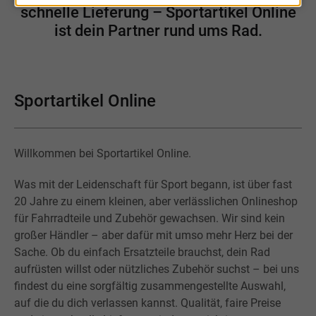
schnelle Lieferung – Sportartikel Online
ist dein Partner rund ums Rad.
Sportartikel Online
Willkommen bei Sportartikel Online.
Was mit der Leidenschaft für Sport begann, ist über fast
20 Jahre zu einem kleinen, aber verlässlichen Onlineshop
für Fahrradteile und Zubehör gewachsen. Wir sind kein
großer Händler – aber dafür mit umso mehr Herz bei der
Sache. Ob du einfach Ersatzteile brauchst, dein Rad
aufrüsten willst oder nützliches Zubehör suchst – bei uns
findest du eine sorgfältig zusammengestellte Auswahl,
auf die du dich verlassen kannst. Qualität, faire Preise