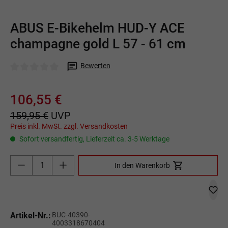
ABUS E-Bikehelm HUD-Y ACE
champagne gold L 57 - 61 cm
Bewerten
Durchschnittliche Bewertung von 0 von 5 Sternen
106,55 €
159,95 €
UVP
Preis inkl. MwSt. zzgl. Versandkosten
Sofort versandfertig, Lieferzeit ca. 3-5 Werktage
Produkt Anzahl: Gib den gewünschten Wert ein o
In den Warenkorb
Artikel-Nr.:
BUC-40390-
4003318670404