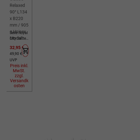
Selle Royal
City Sattel
Rok
Verkaufspreis:
32,95 €
Classic
Regulärer Preis:
49,90 €
Relaxed
UVP
90° L134 x
Preis inkl.
B220 mm
MwSt.
/ 905 g
zzgl.
Unisex
Versandk
Modell
osten