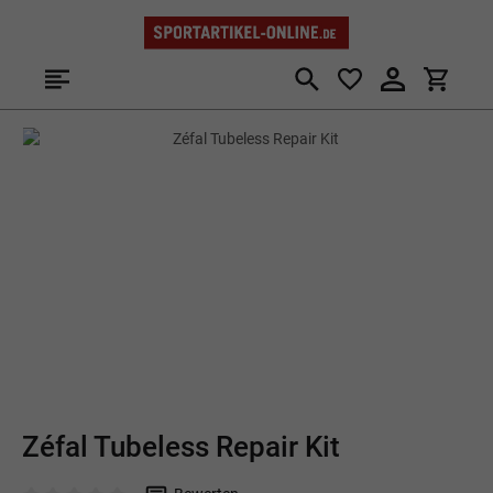
Zum Hauptinhalt springen
Bildergalerie überspringen
Zéfal Tubeless Repair Kit