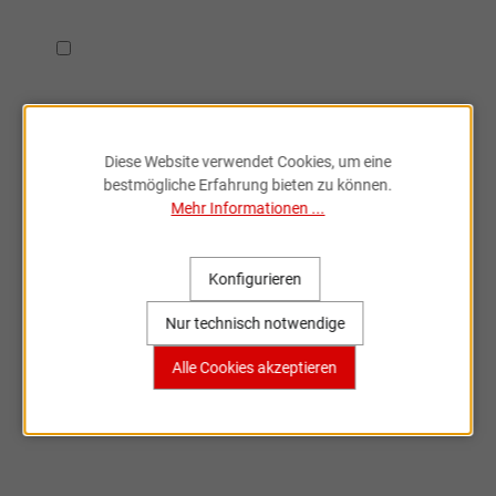
Ich habe die
Datenschutzbestimmungen
zur Kenntnis
genommen.
Diese Website verwendet Cookies, um eine
bestmögliche Erfahrung bieten zu können.
Mehr Informationen ...
Fahrradzubehör & Ersatzteile
online entdecken
Konfigurieren
Nur technisch notwendige
Große Auswahl, bekannte Marken,
Alle Cookies akzeptieren
schnelle Lieferung – Sportartikel Online
ist dein Partner rund ums Rad.