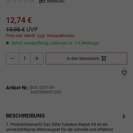
Bewerten
Durchschnittliche Bewertung von 0 von 5 Sternen
12,74 €
19,95 €
UVP
Preis inkl. MwSt. zzgl. Versandkosten
Sofort versandfertig, Lieferzeit ca. 3-5 Werktage
Produkt Anzahl: Gib den gewünschten Wert ein o
In den Warenkorb
Artikel-Nr.:
BUC-200154-
3420586601205
BESCHREIBUNG
1. Produktübersicht Das Zéfal Tubeless Repair Kit ist ein
unverzichtbares Werkzeugset für die schnelle und effektive